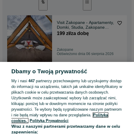
Visit Zakopane - Apartamenty,
Domki, Studia, Zakopane
Centrum, Wi-Fi
199 zł/za dobę
Zakopane
Odświeżono dnia 06 sierpnia 2026
Dbamy o Twoją prywatność
VisitZakopane- Willa PLAN-
blisko centrum i szlaków.
My i nasi
447
partnerzy przechowujemy lub uzyskujemy dostęp
199 zł/za dobę
do informacji na urządzeniu, takich jak unikalne identyfikatory w
plikach cookie w celu przetwarzania danych osobowych.
Użytkownik może zaakceptować wybory lub zarządzać nimi,
Zakopane
klikając poniżej lub w dowolnym momencie na stronie polityki
Odświeżono dnia 19 lipca 2026
prywatności. Te wybory będą sygnalizowane naszym partnerom
i nie będą miały wpływu na dane przeglądania.
Polityka
cookies,
Polityka Prywatności
Willa Bajka przy Krupówkach,
Wraz z naszymi partnerami przetwarzamy dane w celu
widok, sauna, Zakopane,
zapewnienia:
259 zł/za dobę